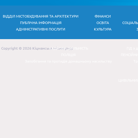
ВІДДІЛ МІСТОБУДУВАННЯ ТА АРХІТЕКТУРИ
ФІНАНСИ
ПУБЛІЧНА ІНФОРМАЦІЯ
ОСВІТА
СОЦІАЛ
АДМІНІСТРАТИВНІ ПОСЛУГИ
КУЛЬТУРА
Copyright © 2026 Кіцманська міська рада
КАДРОВА ДІЯЛЬНІСТЬ
ГІД з 
ПОЛІЦІЯ
ПЕНСІЙН
Запобігання та протидія домашньому насильству
Тр
ЦИВІЛЬНИ