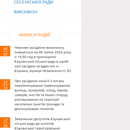
СЕСІЇ МІСЬКОЇ РАДИ
ВИКОНКОМ
АНОНСИ ПОДІЙ
Чергове засідання виконкому
03
планується на 08 липня 2026 року
07
о 14:30 год в приміщенні
Кіцманської міської ради в малій
залі засідань за адресою м.
Кіцмань, вулиця Незалежності, 83
Про засідання комісії з питань
27
перейменування (найменування)
12
вулиць, провулків, площ, парків,
скверів, мостів та інших споруд,
розташованих на території
населених пунктів громади та
декомунізацію геонімів
Звернення депутатів Кіцманської
17
міської ради до жителів
02
Кіцманської територіальної