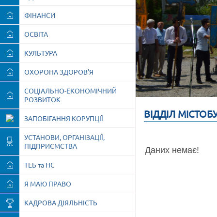
ФІНАНСИ
ОСВІТА
КУЛЬТУРА
ОХОРОНА ЗДОРОВ'Я
СОЦІАЛЬНО-ЕКОНОМІЧНИЙ
РОЗВИТОК
ВІДДІЛ МІСТОБ
ЗАПОБІГАННЯ КОРУПЦІЇ
УСТАНОВИ, ОРГАНІЗАЦІЇ,
ПІДПРИЄМСТВА
Даних немає!
ТЕБ та НС
Я МАЮ ПРАВО
КАДРОВА ДІЯЛЬНІСТЬ