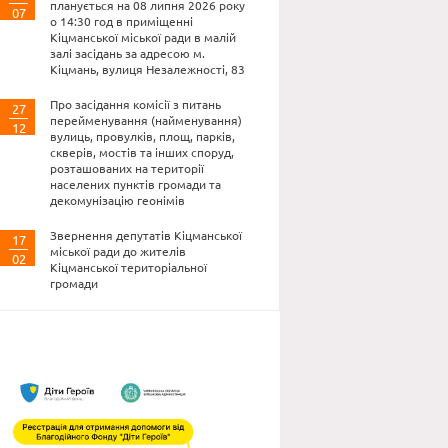
планується на 08 липня 2026 року
07
о 14:30 год в приміщенні
Кіцманської міської ради в малій
залі засідань за адресою м.
Кіцмань, вулиця Незалежності, 83
Про засідання комісії з питань
27
перейменування (найменування)
12
вулиць, провулків, площ, парків,
скверів, мостів та інших споруд,
розташованих на території
населених пунктів громади та
декомунізацію геонімів
Звернення депутатів Кіцманської
17
міської ради до жителів
02
Кіцманської територіальної
громади