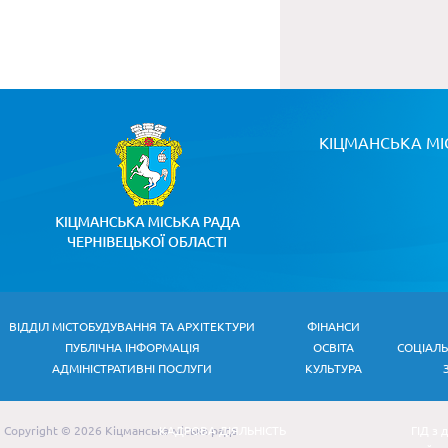
КІЦМАНСЬКА МІ
ВІДДІЛ МІСТОБУДУВАННЯ ТА АРХІТЕКТУРИ
ФІНАНСИ
ПУБЛІЧНА ІНФОРМАЦІЯ
ОСВІТА
СОЦІАЛ
АДМІНІСТРАТИВНІ ПОСЛУГИ
КУЛЬТУРА
Copyright © 2026 Кіцманська міська рада
КАДРОВА ДІЯЛЬНІСТЬ
ГІД з 