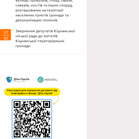
вулиць, провулків, площ, парків,
скверів, мостів та інших споруд,
розташованих на території
населених пунктів громади та
декомунізацію геонімів
Звернення депутатів Кіцманської
17
міської ради до жителів
02
Кіцманської територіальної
громади