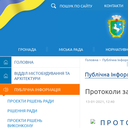
КОНТАКТИ
З
ГРОМАДА
МІСЬКА РАДА
НОРМАТИВН
Головна
>
Публічна Інфор
ГОЛОВНА
ВІДДІЛ МІСТОБУДУВАННЯ ТА
Публічна Інформ
АРХІТЕКТУРИ
ПУБЛІЧНА ІНФОРМАЦІЯ
Протоколи за
ПРОЕКТИ РІШЕНЬ РАДИ
13-01-2021, 12:40
РІШЕННЯ РАДИ
ПРОЕКТИ РІШЕНЬ
П Р О Т 
ВИКОНКОМУ