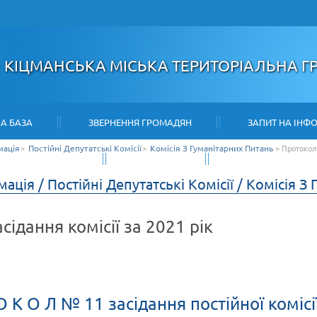
НАЙТИ
КІЦМАНСЬКА МІСЬКА ТЕРИТОРІАЛЬНА 
А БАЗА
ЗВЕРНЕННЯ ГРОМАДЯН
ЗАПИТ НА ІНФ
мація
>
Постійні Депутатські Комісії
>
Комісія З Гуманітарних Питань
>
Протоколи
ІНВЕСТОРУ
КОНТАКТИ
КАРТА САЙТУ
ація / Постійні Депутатські Комісії / Комісія З
сідання комісії за 2021 рік
О К О Л № 11 засідання постійної комісі