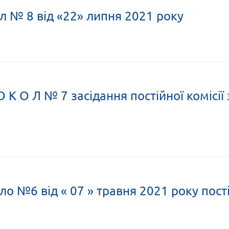
л № 8 від «22» липня 2021 року
О К О Л № 7 засідання постійної комісії
о №6 від « 07 » травня 2021 року пості