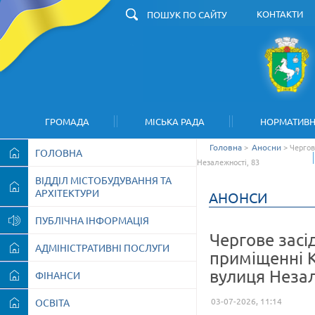
КОНТАКТИ
З
ГРОМАДА
МІСЬКА РАДА
НОРМАТИВН
Головна
>
Аносни
>
Чергов
ГОЛОВНА
Незалежності, 83
ВІДДІЛ МІСТОБУДУВАННЯ ТА
АРХІТЕКТУРИ
АНОНСИ
ПУБЛІЧНА ІНФОРМАЦІЯ
Чергове засі
АДМІНІСТРАТИВНІ ПОСЛУГИ
приміщенні К
вулиця Незал
ФІНАНСИ
03-07-2026, 11:14
ОСВІТА