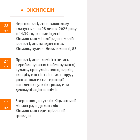
АНОНСИ ПОДІЙ
Чергове засідання виконкому
03
планується на 08 липня 2026 року
07
о 14:30 год в приміщенні
Кіцманської міської ради в малій
залі засідань за адресою м.
Кіцмань, вулиця Незалежності, 83
Про засідання комісії з питань
27
перейменування (найменування)
12
вулиць, провулків, площ, парків,
скверів, мостів та інших споруд,
розташованих на території
населених пунктів громади та
декомунізацію геонімів
Звернення депутатів Кіцманської
17
міської ради до жителів
02
Кіцманської територіальної
громади